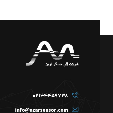
02144459738
info@azarsensor.com