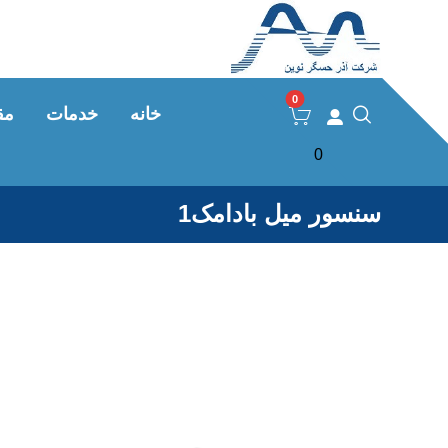
خانه
خدمات
مق
0
سنسور میل بادامک1